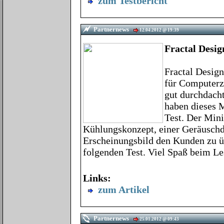
zum Testbericht
Partnernews
12.04.2012 @ 19:39
Fractal Desi
Fractal Design
für Computerzu
gut durchdach
haben dieses 
Test. Der Min
Kühlungskonzept, einer Geräusch
Erscheinungsbild den Kunden zu üb
folgenden Test. Viel Spaß beim Le
Links:
zum Artikel
Partnernews
25.01.2012 @ 09:43