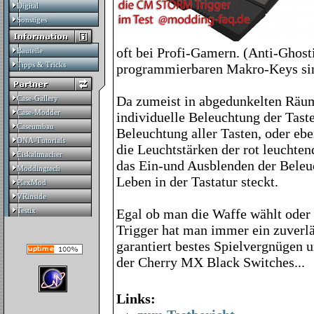
Digital
Digital
Sonstiges
Sonstiges
oft bei Profi-Gamern. (Anti-Ghost
Bauteile
Bauteile
Tipps & Tricks
Tipps & Tricks
programmierbaren Makro-Keys sin
Da zumeist in abgedunkelten Räumen
Case-Gallery
Case-Gallery
Case-Modder
Case-Modder
individuelle Beleuchtung der Taste
Caseumbau
Caseumbau
Beleuchtung aller Tasten, oder eb
DNA-Tutorials
DNA-Tutorials
die Leuchtstärken der rot leuchten
Eiskaltmacher
Eiskaltmacher
das Ein-und Ausblenden der Beleu
Moddingtech
Moddingtech
Leben in der Tastatur steckt.
PlexMod
PlexMod
VRinside
VRinside
Testix
Egal ob man die Waffe wählt oder
Testix
Trigger hat man immer ein zuverlä
garantiert bestes Spielvergnügen 
der Cherry MX Black Switches...
Links: