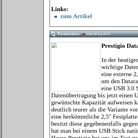
Links:
zum Artikel
Partnernews
18.09.2010 @ 18:13
Prestigio Da
In der heutige
wichtige Daten
eine externe 
um den Datarac
eine USB 3.0 S
Datenübertragung bis jetzt einen U
gewünschte Kapazität aufweisen k
deutlich teurer als die Variante vo
eine herkömmliche 2,5" Festplatte
besitzt diese gegebenenfalls gege
hat man bei einem USB Stick natür
Hause Prestigio bei uns im Test ge