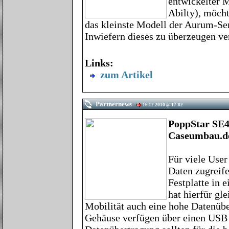
entwickelter M
Abilty), möch
das kleinste Modell der Aurum-Se
Inwiefern dieses zu überzeugen ve
Links:
zum Artikel
Partnernews
16.12.2010 @ 17:02
PoppStar SE
Caseumbau.d
Für viele User
Daten zugreife
Festplatte in 
hat hierfür gl
Mobilität auch eine hohe Datenübe
Gehäuse verfügen über einen USB 