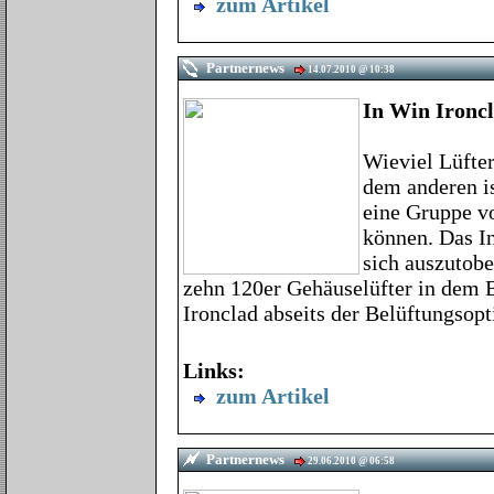
zum Artikel
Partnernews
14.07.2010 @ 10:38
In Win Ironc
Wieviel Lüfte
dem anderen is
eine Gruppe v
können. Das In
sich auszutobe
zehn 120er Gehäuselüfter in dem 
Ironclad abseits der Belüftungsop
Links:
zum Artikel
Partnernews
29.06.2010 @ 06:58